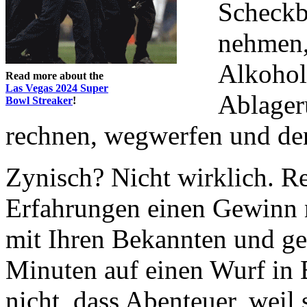
Scheckb
nehmen,
Alkohol
Read more about the
Las Vegas 2024 Super
Ablager
Bowl Streaker
!
rechnen, wegwerfen und den
Zynisch? Nicht wirklich. Re
Erfahrungen einen Gewinn 
mit Ihren Bekannten und g
Minuten auf einen Wurf in B
nicht, dass Abenteuer, weil 