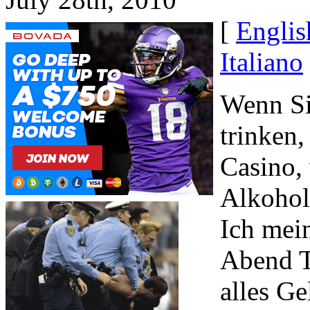
[
Englis
Italiano
Wenn Si
trinken,
Casino, 
Alkohol
Ich mein
Abend T
alles Ge