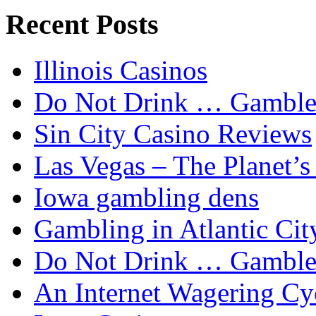
Recent Posts
Illinois Casinos
Do Not Drink … Gamble
Sin City Casino Reviews
Las Vegas – The Planet
Iowa gambling dens
Gambling in Atlantic Cit
Do Not Drink … Gamble
An Internet Wagering Cy