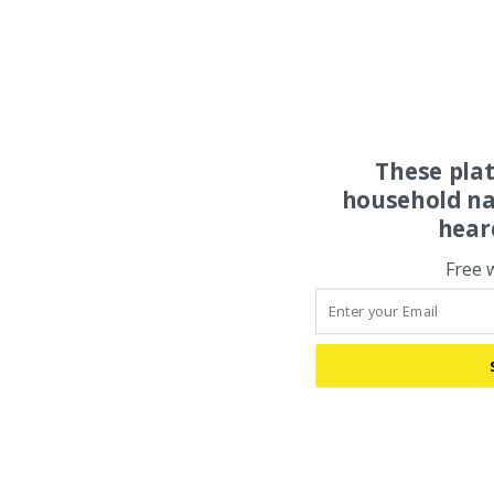
These pla
household na
hear
Free 