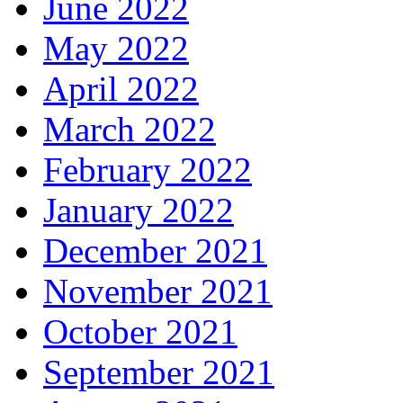
June 2022
May 2022
April 2022
March 2022
February 2022
January 2022
December 2021
November 2021
October 2021
September 2021