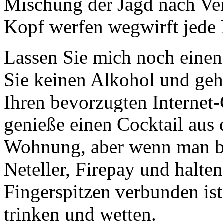
Mischung der Jagd nach Ver
Kopf werfen wegwirft jede K
Lassen Sie mich noch einen 
Sie keinen Alkohol und geh
Ihren bevorzugten Internet-
genieße einen Cocktail au
Wohnung, aber wenn man be
Neteller, Firepay und halt
Fingerspitzen verbunden ist
trinken und wetten.