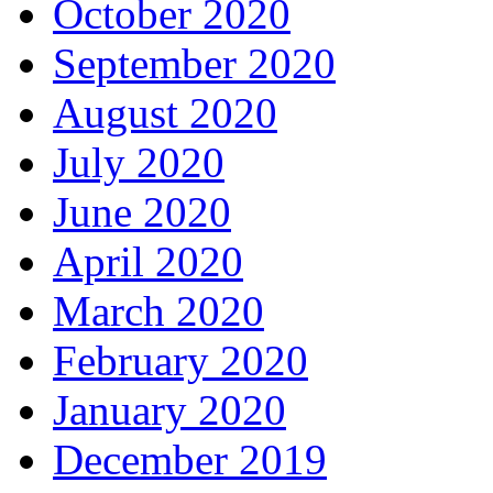
October 2020
September 2020
August 2020
July 2020
June 2020
April 2020
March 2020
February 2020
January 2020
December 2019