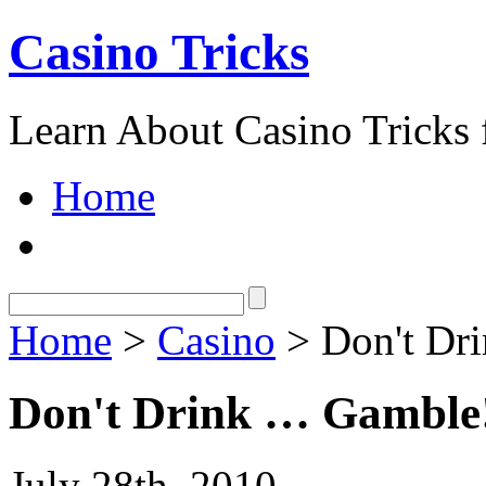
Casino Tricks
Learn About Casino Tricks 
Home
Home
>
Casino
> Don't Dr
Don't Drink … Gamble
July 28th, 2010